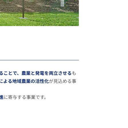
ることで、農業と発電を両立させる
も
による地域農業の活性化
が見込める事
進
に寄与する事業です。